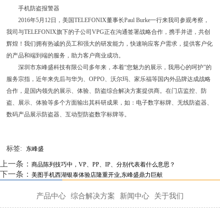
手机防盗报警器
2016年5月12日，美国TELEFONIX董事长Paul Burke一行来我司参观考察，
我司与TELEFONIX旗下的子公司VPG正在沟通签署战略合作，携手并进，共创
辉煌！我们拥有热诚的员工和强大的研发能力，快速响应客户需求，提供客户化
的产品和端到端的服务，助力客户商业成功。
深圳市东峰盛科技有限公司多年来，本着“您魅力的展示，我用心的呵护”的
服务宗指，近年来先后与华为、OPPO、沃尔玛、家乐福等国内外品牌达成战略
合作，是国内领先的展示、体验、防盗综合解决方案提供商。在门店监控、防
盗、展示、体验等多个方面输出其科研成果，如：电子数字标牌、无线防盗器、
数码产品展示防盗器、互动型防盗数字标牌等。
标签:
东峰盛
上一条：
商品陈列技巧中，VP、PP、IP、分别代表着什么意思？
下一条：
美图手机西湖银泰体验店隆重开业,东峰盛鼎力巨献
产品中心
综合解决方案
新闻中心
关于我们