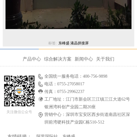
标签:
东峰盛
液晶拼接屏
产品中心
综合解决方案
新闻中心
关于我们
全国统一服务电话：400-756-9898
电话：0755-27058017
传真：0755-29962237
工厂地址：江门市新会区三江镇三江大道62号
银洲湾科创产业园二期20座
关注微信公众号
营销中心：深圳市宝安区西乡街道南昌社区深
圳前湾硬科技产业园C栋510-512
友情链接：
阿里国际站
东峰盛